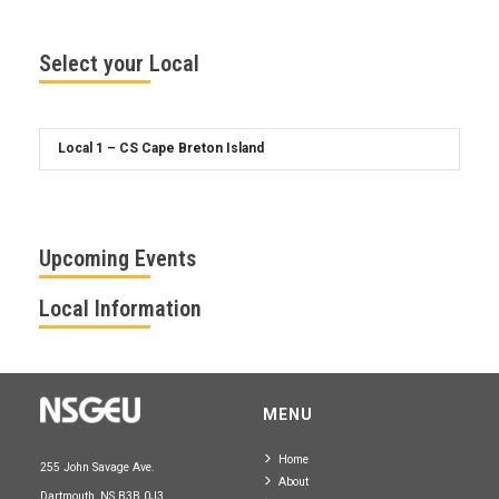
Select your Local
Upcoming Events
Local Information
MENU
Home
255 John Savage Ave.
About
Dartmouth, NS B3B 0J3